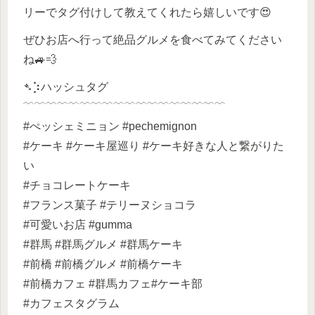
リーでタグ付けして教えてくれたら嬉しいです😍
ぜひお店へ行って絶品グルメを食べてみてください
ね🚙💨
➴⡱ハッシュタグ
﹋﹋﹋﹋﹋﹋﹋﹋﹋﹋﹋﹋﹋﹋﹋﹋﹋﹋
#ぺッシェミニョン #pechemignon
#ケーキ #ケーキ屋巡り #ケーキ好きな人と繋がりた
い
#チョコレートケーキ
#フランス菓子 #テリーヌショコラ
#可愛いお店 #gumma
#群馬 #群馬グルメ #群馬ケーキ
#前橋 #前橋グルメ #前橋ケーキ
#前橋カフェ #群馬カフェ#ケーキ部
#カフェスタグラム