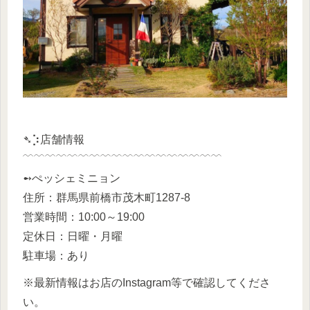
➴⡱店舗情報
﹋﹋﹋﹋﹋﹋﹋﹋﹋﹋﹋﹋﹋﹋﹋﹋﹋﹋
➻ぺッシェミニョン
住所：群馬県前橋市茂木町1287-8
営業時間：10:00～19:00
定休日：日曜・月曜
駐車場：あり
※最新情報はお店のInstagram等で確認してくださ
い。