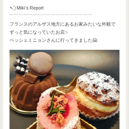
➴⡱Miki’s Report
﹋﹋﹋﹋﹋﹋﹋﹋﹋﹋﹋﹋﹋﹋﹋﹋﹋﹋
フランスのアルザス地方にあるお家みたいな外観で
ずっと気になっていたお店✨
ペッシェミニョンさんに行ってきました🤗