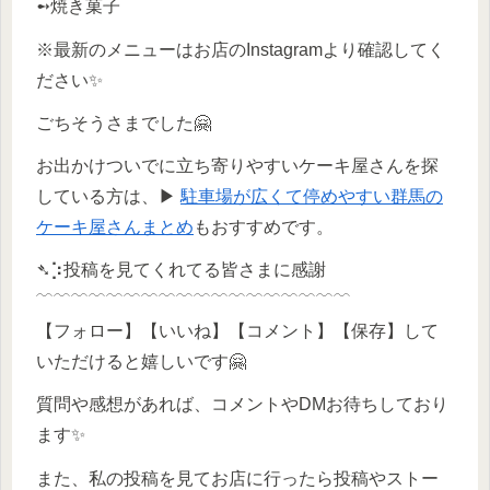
➻焼き菓子
※最新のメニューはお店のInstagramより確認してく
ださい✨
ごちそうさまでした🤗
お出かけついでに立ち寄りやすいケーキ屋さんを探
している方は、▶
駐車場が広くて停めやすい群馬の
ケーキ屋さんまとめ
もおすすめです。
➴⡱投稿を見てくれてる皆さまに感謝
﹋﹋﹋﹋﹋﹋﹋﹋﹋﹋﹋﹋﹋﹋﹋﹋﹋﹋
【フォロー】【いいね】【コメント】【保存】して
いただけると嬉しいです🤗
質問や感想があれば、コメントやDMお待ちしており
ます✨
また、私の投稿を見てお店に行ったら投稿やストー