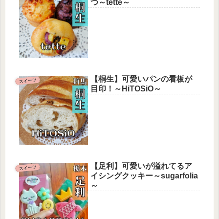
つ～tette～
【桐生】可愛いパンの看板が
スイーツ
目印！～HiTOSiO～
【足利】可愛いが溢れてるア
スイーツ
イシングクッキー～sugarfolia
～