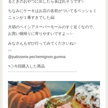
るときのおやつに出したら喜ばれそうです✨
ちなみにケーキはお店の名前がついてるペッシェミ
ニョンが１番すきでした🤗
大胡のベイシアスーパーモールのすぐ近くなので、
お買い物帰りに寄りやすいですよ～✨
みなさんもぜひ行ってみてくださいね✨
↓↓
@patisserie.pechemignon.gunma
➴⡱今回購入した商品
﹋﹋﹋﹋﹋﹋﹋﹋﹋﹋﹋﹋﹋﹋﹋﹋﹋﹋