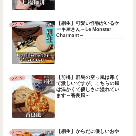
【桐生】可愛い怪物がいるケ
スイーツ
ーキ屋さん～Le Monster
Charmant～
【前橋】群馬の空っ風は寒く
スイーツ
て激しいですが、こちらの風
は温かくて優しさに溢れてい
ます～香良風～
【桐生】からだに優しいおや
スイーツ